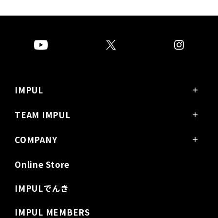
IMPUL
PRODUCTS
GARAGE
DEALERS
INFINITI
COMPANY / ACCESS
販売会社様
News / Release
TEAM IMPUL
SUPER GT
SUPER FORMULA
Super Taikyu
チーム紹介
レースクイーン
COMPANY
お問い合わせ
会社概要 / アクセス
営業カレンダー
レース実績
求人
沿革
Online Store
IMPULでんき
IMPUL MEMBERS