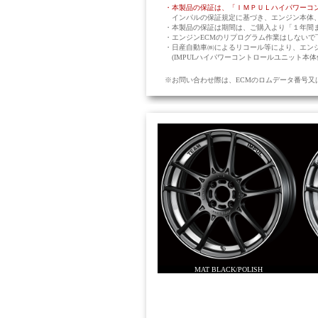
・本製品の保証は、「ＩＭＰＵＬハイパワーコ
インパルの保証規定に基づき、エンジン本体、
・本製品の保証は期間は、ご購入より「１年間ま
・エンジンECMのリプログラム作業はしないで
・日産自動車㈱によるリコール等により、エン
(IMPULハイパワーコントロールユニット本
※お問い合わせ際は、ECMのロムデータ番号
MAT BLACK/POLISH