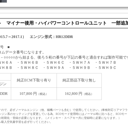
ート マイナー後用・ハイパワーコントロールユニット 一部追
.7～2017.1） エンジン形式：HR12DDR
号 ■
ロムデータ番号になります。
１０－○○○○○から始まる、後ろ５桁の番号が下記の番号と適合すれば製作可能で
ＷＨ６Ａ ・５ＷＨ６Ｂ ・５ＷＨ６Ｃ ・５ＷＨ７Ａ ・５ＷＨ７Ｂ
ＷＨ８Ｂ ・５ＷＨ８Ｃ ・５ＷＨ９Ａ ・５ＷＨ９Ｂ ・５ＷＨ９Ｃ
純正ECM下取り有り
純正部品下取り無し
ジン
2DDR
107,800 円
162,800 円
（税込）
（税込）
ので、必ずノーマルエンジン（他、補機パーツも含む）で使用してください。(車検対応リアマフラ
エンジン系のセッティングを変更している為、ECOモード使用時にはノーマル時に比べると、ECOモ
の初期化・登録が必要になります。（メインキー・スペアキー共に登録時に必要になります。）
ル吸入空気量学習を必ず行ってください。