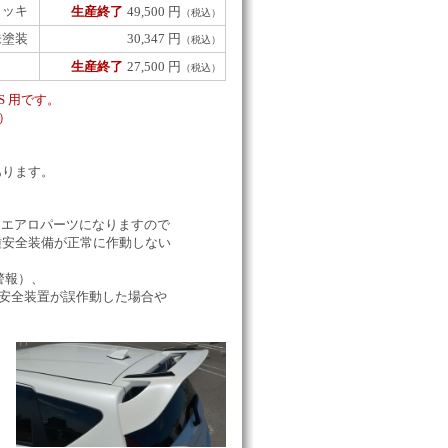
メッキ
生産終了
49,500 円
（税込）
未塗装
30,347 円
（税込）
生産終了
27,500 円
（税込）
／S 用です。
ん）
あります。
るエアロパーツになりますので
安全装備が正常に作動しない
警報）、
の安全装置が誤作動した場合や