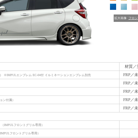
拡大画像
フロン
ム
材質／
FRP／
 ※IMPULエンブレム EC-04付 イルミネーションエンブレム別売
FRP／
FRP／
FRP／
ョン付属）
FRP／
ト
（IMPULフロントグリル専用）
IMPULフロントグリル専用）