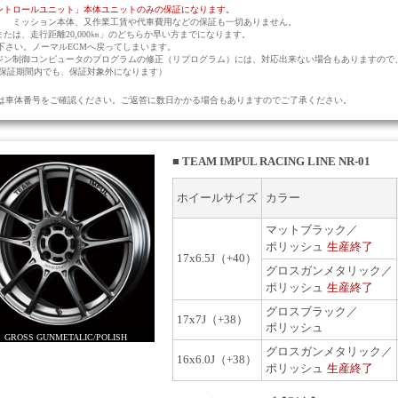
ントロールユニット」本体ユニットのみの保証になります。
 ミッション本体、又作業工賃や代車費用などの保証も一切ありません。
たは、走行距離20,000㎞」のどちらか早い方までになります。
下さい。ノーマルECMへ戻ってしまいます。
ジン制御コンピュータのプログラムの修正（リプログラム）には、対応出来ない場合もありますので
体保証期間内でも、保証対象外になります）
又は車体番号をご確認ください。ご返答に数日かかる場合もありますのでご了承ください。
■
TEAM IMPUL RACING LINE NR-01
ホイールサイズ
カラー
マットブラック／
ポリッシュ
生産終了
17x6.5J（+40）
グロスガンメタリック／
ポリッシュ
生産終了
グロスブラック／
17x7J（+38）
ポリッシュ
GROSS GUNMETALIC/POLISH
グロスガンメタリック／
16x6.0J（+38）
ポリッシュ
生産終了