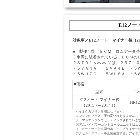
E12ノ
対象車／E12ノート マイナー後（2015
■ 製作可能 ＥＣＭ ロムデータ番
※車両に装着されている、ＥＣＭの
２３７０１‐○○○○○ 又は、２３７
・５ＶＡ４Ａ ・５ＶＡ４Ｂ ・５
・５ＷＨ７Ｃ ・５ＷＨ８Ａ ・５
■価格
型式
エン
E12ノート マイナー後
HR1
（2015.7～2017.1）
・ハイオクガソリン専用になります。
・エンジンのブースト圧の変化はありません。
・ノーマルエンジンでセッティングされています
・IMPULハイパワーコントロールユニットは
・イモビライザー付車両の為、イモビライザー
・アクセル・スロットル全閉位置学習、アイド