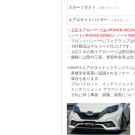
スポーツダクト
（左右１セット）
エアロサイドバイザー
（１台分セット）
・上記エアロパーツはe-POWER MEDALIS
（ノートe-POWER NISMO／ノート
・フロントバンパーにフォグランプは
・ FRP製品はゲルコート仕上げです。
・上記ＣＧの各エアロパーツは部分的
・価格には取付工賃、塗装料金等は含
※IMPULエアロダイナミクスシス
各種安全装置に認識されるソナー、セ
場合もあります。
プロパイロット、インテリジェントエ
インテリジェント アラウンドビュー
それに伴う事故、損傷、損害について