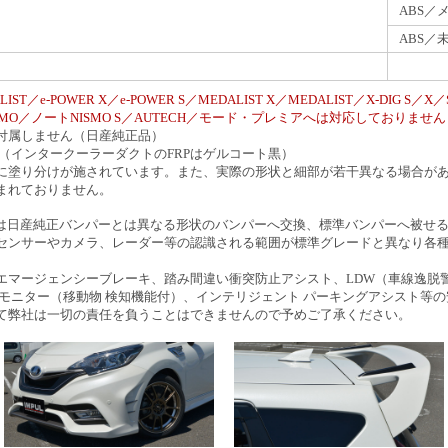
ABS／
ABS／
T／e-POWER X／e-POWER S／MEDALIST X／MEDALIST／X-DIG S／X
NISMO／ノートNISMO S／AUTECH／モード・プレミアへは対応しておりませ
付属しません（日産純正品）
 （インタークーラーダクトのFRPはゲルコート黒）
に塗り分けが施されています。また、実際の形状と細部が若干異なる場合が
まれておりません。
テムは日産純正バンパーとは異なる形状のバンパーへ交換、標準バンパーへ被せ
ンサーやカメラ、レーダー等の認識される範囲が標準グレードと異なり各種
マージェンシーブレーキ、踏み間違い衝突防止アシスト、LDW（車線逸脱
モニター（移動物 検知機能付）、インテリジェント パーキングアシスト等
弊社は一切の責任を負うことはできませんので予めご了承ください。