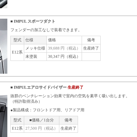
■
IMPUL スポーツダクト
フェンダーの加工なしで装着できます。
型式
仕様
価格
備考
メッキ仕様
39,688 円（税込）
生産終了
E12系
未塗装
30,347 円（税込）
■
IMPULエアロサイドバイザー
生産終了
抜群のベンチレーション効果で室内の空気を素早く吸い出します。
（特許取得済み）
●製品構成：フロントドア用、リアドア用
型式
■価格／1台分
備考
E12系
27,500 円（税込）
生産終了