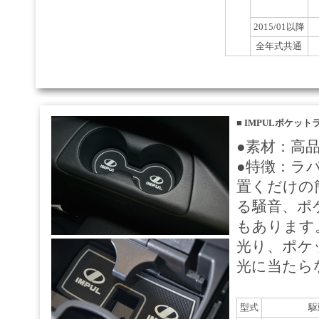
2015/01以降
全年式共通
■
IMPULポケット
●素材：高
●特徴：ラ
置くだけの
る騒音、ポ
もあります
光り、ポケ
光に当たら
型式
駆