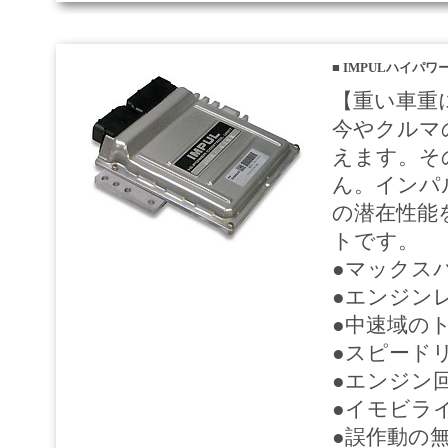
■
IMPULハイパワ
【重い車重
今やクルマ
えます。そ
ん。インパ
の潜在性能
トです。
●マックス
●エンジン
●中速域の
●スピード
●エンジン
●イモビラ
●誤作動の