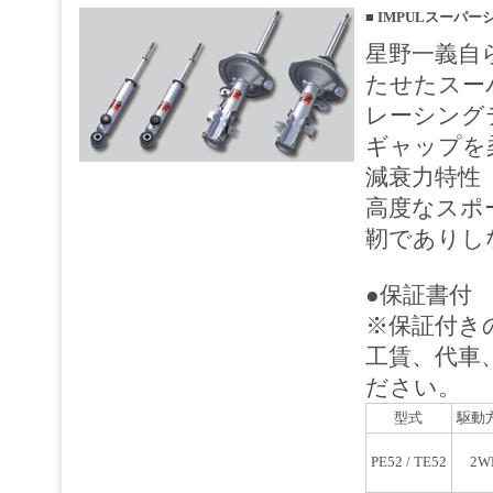
■
IMPULスーパーシ
星野一義自
たせたスー
レーシング
ギャップを
減衰力特性
高度なスポ
靭でありし
●保証書付
※保証付き
工賃、代車
ださい。
型式
駆動
PE52 / TE52
2W