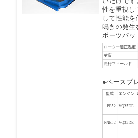
いだけです
性を重視し
して性能を
鳴きの発生
ポーツパッ
ローター適正温度
材質
走行フィールド
●ベースプ
型式
エンジン
PE52
VQ35DE
PNE52
VQ35DE