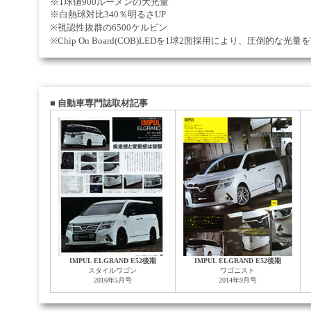
※1球値900ルーメンの大光量
※白熱球対比340％明るさUP
※視認性抜群の6500ケルビン
※Chip On Board(COB)LEDを1球2面採用により、圧倒的な光量
■
自動車専門誌取材記事
IMPUL ELGRAND E52後期
IMPUL ELGRAND E52後期
スタイルワゴン
ワゴニスト
2016年5月号
2014年9月号