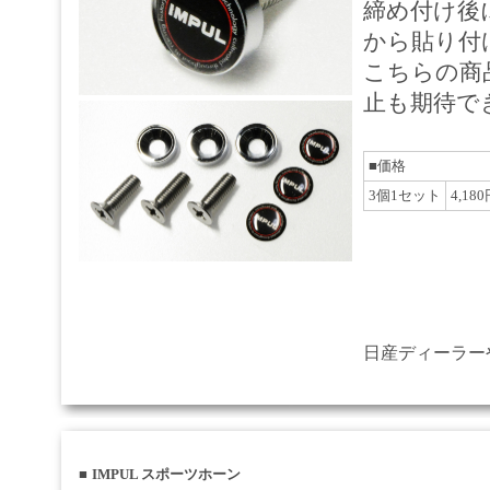
締め付け後
から貼り付
こちらの商
止も期待で
■価格
3個1セット
4,18
日産ディーラー
■
IMPUL スポーツホーン