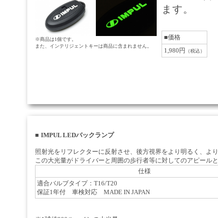
ます。
■価格
※商品は1個です。
また、インテリジェントキーは商品に含まれません。
1,980円
（税込）
■
IMPUL LEDバックランプ
照射光をリフレクターに反射させ、後方視界をより明るく、よ
この大光量がドライバーと周囲の歩行者等に対してのアピール
仕様
適合バルブタイプ：T16/T20
保証1年付 車検対応 MADE IN JAPAN