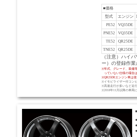
■価格
型式
エンジン
PE52
VQ35DE
PNE52
VQ35DE
TE52
QR25DE
TNE52
QR25DE
（注意）ハイパ
ー）の登録作業
年式、グレード、装備
※
っていない仕様の場合
QR25DEエンジン車
※
イモビライザー付コン
※
高速走行が多いなど走
※
2018年11月以降の車
※