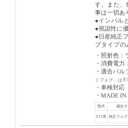
す。また、
事は一切あ
●インパル
●視認性に優
●日産純正
ブタイプの
・照射色：ラ
・消費電力：
・適合バルブ
ミフォグ」は不
・車検対応
・MADE IN 
型式
適合ラ
E52系
純正フォグ