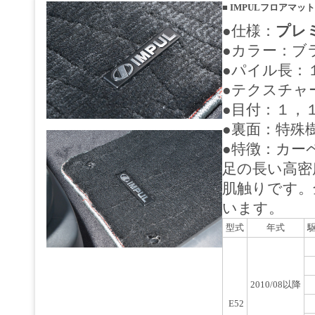
■
IMPULフロアマット
●仕様：
プレ
●カラー：ブ
●パイル長：
●テクスチャ
●目付：１，
●裏面：特殊
●特徴：カー
足の長い高密
肌触りです。
います。
型式
年式
2010/08以降
E52