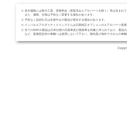
表示価格には取付工賃、塗装料金（塗装済みエアロパーツを除く）等は含まれて
※
また、価格、仕様は予告なく変更する場合があります。
予告なく品切れ又は生産中止の製品が発生する場合があります。
※
インパルエアロダイナミクスシステムは日産純正オプションのエアロパーツ装着
※
全てのIMPUL製品は日本仕様の日産車及び国産車を対象に作られており、製
※
など、装着想定外の車輌へは使用しないで下さい。国内及び海外でそれらの車輌