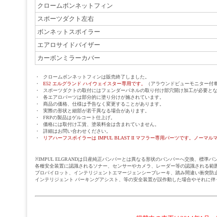
クロームボンネットフィン
スポーツダクト左右
ボンネットスポイラー
エアロサイドバイザー
カーボンミラーカバー
・
クロームボンネットフィンは販売終了しました。
・
E52 エルグランド ハイウェイスター専用です。
（アラウンドビューモニター付
・
スポーツダクトの取付にはフェンダーパネルの取り付け部穴開け加工が必要と
・
各エアロパーツは部分的に塗り分けが施されています。
・
商品の価格、仕様は予告なく変更することがあります。
・
実際の形状と細部が若干異なる場合があります。
・
FRPの製品はゲルコート仕上げ。
・
価格には取付け工賃、塗装料金は含まれていません。
・
詳細はお問い合わせください。
・
リアハーフスポイラーは IMPUL BLAST II マフラー専用パーツです。ノー
※IMPUL ELGRANDは日産純正バンパーとは異なる形状のバンパーへ交換、標
各種安全装置に認識されるソナー、センサーやカメラ、レーダー等の認識される範
プロパイロット、インテリジェントエマージェンシーブレーキ、踏み間違い衝突防止
インテリジェント パーキングアシスト、等の安全装置が誤作動した場合やそれに