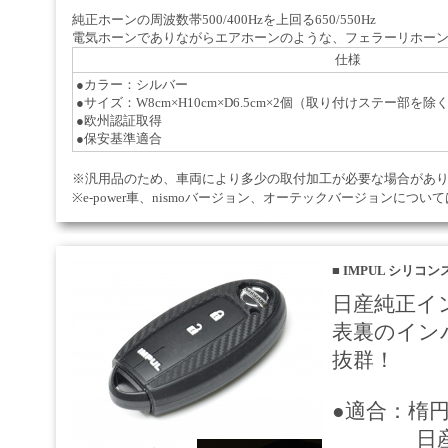
純正ホーンの周波数帯500/400Hzを上回る650/550Hz
電気ホーンでありながらエアホーンのような、フェラーリホー
仕様
●カラー：シルバー
●サイズ：W8cm×H10cm×D6.5cm×2個（取り付けステー部を除
●欧州認証取得
●保安基準適合
※汎用品のため、車両により多少の取付加工が必要な場合があ
※e-power車、nismoバージョン、オーテックバージョンにつ
■
IMPUL シリコ
日産純正イ
表裏のイン
抜群！
●適合：楕
日産ロゴ