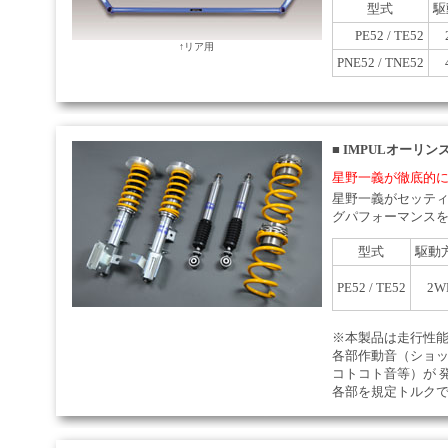
型式
駆
PE52 / TE52
↑リア用
PNE52 / TNE52
■
IMPULオーリン
星野一義が徹底的
星野一義がセッテ
グパフォーマンス
型式
駆動
PE52 / TE52
2W
※本製品は走行性
各部作動音（ショ
コトコト音等）が 
各部を規定トルク