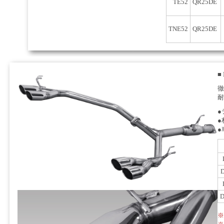
TE52
QR25DE
TNE52
QR25DE
■
徹
耐
●
●
●
D
※