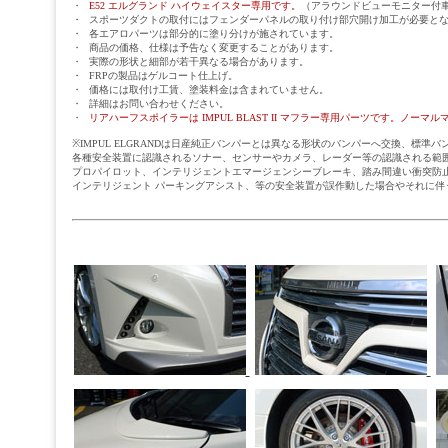
・
E52 エルグランド ハイウェイスター専用です。
（アラウンドビューモニター付
・
スポーツダクトの取付にはフェンダーパネルの取り付け部穴開け加工が必要と
・
各エアロパーツは部分的に塗り分けが施されています。
・
商品の価格、仕様は予告なく変更することがあります。
・
実際の形状と細部が若干異なる場合があります。
・
FRPの製品はゲルコート仕上げ。
・
価格には取付け工賃、塗装料金は含まれていません。
・
詳細はお問い合わせください。
・
リアハーフスポイラーは IMPUL BLAST II マフラー専用パーツです。ノー
※IMPUL ELGRANDは日産純正バンパーとは異なる形状のバンパーへ交換、標
各種安全装置に認識されるソナー、センサーやカメラ、レーダー等の認識される範
プロパイロット、インテリジェントエマージェンシーブレーキ、踏み間違い衝突防止
インテリジェント パーキングアシスト、等の安全装置が誤作動した場合やそれに