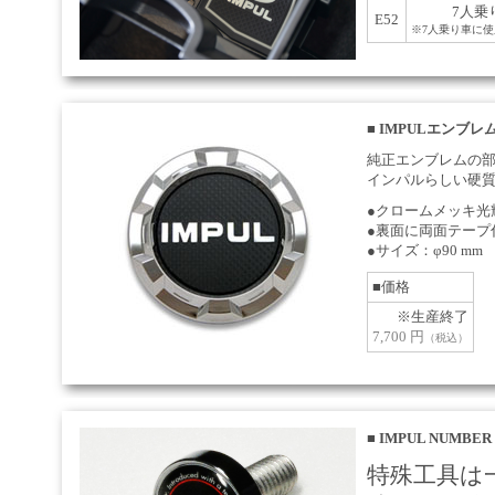
7人乗
E52
※7人乗り車に
■
IMPULエンブレ
純正エンブレムの
インパルらしい硬
●クロームメッキ光
●裏面に両面テープ
●サイズ：φ90 mm
■価格
※生産終了
7,700 円
（税込）
■
IMPUL NUMBER 
特殊工具は